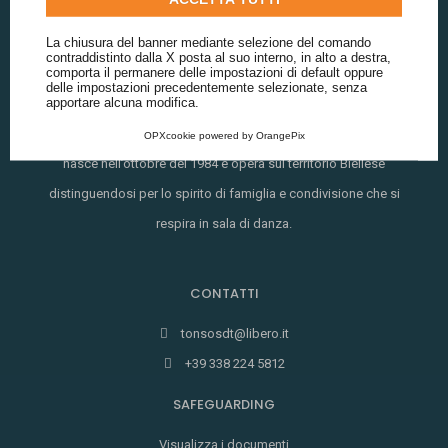
La chiusura del banner mediante selezione del comando
contraddistinto dalla X posta al suo interno, in alto a destra,
comporta il permanere delle impostazioni di default oppure
delle impostazioni precedentemente selezionate, senza
apportare alcuna modifica.
L’associazione Sportiva Dilettantistica Studio Danza Insieme
OPXcookie
powered by
OrangePix
nasce nell’ottobre del 1984 e opera sul territorio Biellese
distinguendosi per lo spirito di famiglia e condivisione che si
respira in sala di danza.
CONTATTI
tonsosdt@libero.it
+39 338 224 5812
SAFEGUARDING
Visualizza i documenti