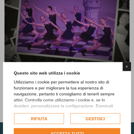
×
SDI 40° MEMORIES
Questo sito web utilizza i cookie
Utilizziamo i cookie per permettere al nostro sito di
funzionare e per migliorare la tua esperienza di
I nostri ricordi:
navigazione, pertanto ti consigliamo di tenerli sempre
attivi. Controlla come utilizziamo i cookie e, se lo
https://www.youtube.com/watch?v=UBLvdyvJcIg
desideri, personalizzane la configurazione. Eventuali
cookie di profilazione o commerciali verranno utilizzati
esclusivamente previa acquisizione del consenso
RIFIUTA
GESTISCI
dell'utente.
Consulta l'informativa cookie completa.
ACCETTA TUTTI